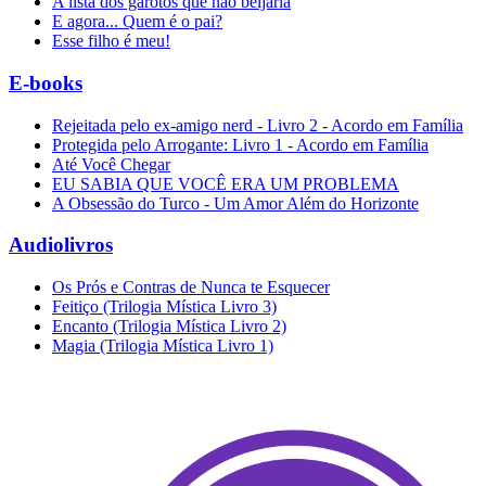
A lista dos garotos que nao beijaria
E agora... Quem é o pai?
Esse filho é meu!
E-books
Rejeitada pelo ex-amigo nerd - Livro 2 - Acordo em Família
Protegida pelo Arrogante: Livro 1 - Acordo em Família
Até Você Chegar
EU SABIA QUE VOCÊ ERA UM PROBLEMA
A Obsessão do Turco - Um Amor Além do Horizonte
Audiolivros
Os Prós e Contras de Nunca te Esquecer
Feitiço (Trilogia Mística Livro 3)
Encanto (Trilogia Mística Livro 2)
Magia (Trilogia Mística Livro 1)